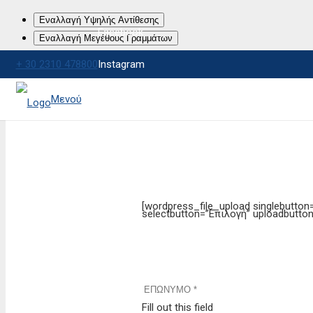
Εναλλαγή Υψηλής Αντίθεσης
Facebook
Εναλλαγή Μεγέθους Γραμμάτων
+ 30 2310 478800
Instagram
LinkedIn
Μενού
Ενδιαφέρεσαι να 
Στειλε μας το βιογραφι
[wordpress_file_upload singlebutton
selectbutton=”Επιλογή” uploadbutto
Μέγιστο επιτρεπόμενο μέγεθος: 5mb
Τύπος αρχείου: *.pdf, *word
Fill out this field